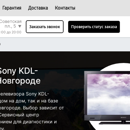
Гарантия
Доставка
Контакты
Советская
пл., 5
▼
Проверить статус заказа
Заказать звонок
:00 до 20:00
0
Sony KDL-
Новгороде
елевизора Sony KDL-
ом на дом, так и на базе
вгороде. Выбор зависит от
 Сервисный центр
нием для диагностики и
y.