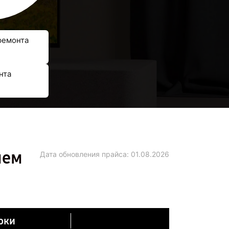
ремонта
нта
нем
Дата обновления прайса:
01.08.2026
оки