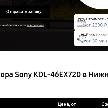
Отправить заявку
Стоимость 
от 2200 ₽
е на обработку моих
персональных
Время ремо
от 30 мин
зора Sony KDL-46EX720 в Ниж
Цена, от
Ср