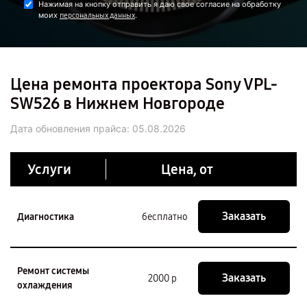
Нажимая на кнопку отправить я даю свое согласие на обработку
моих
.
персональных данных
Цена ремонта проектора Sony VPL-
SW526 в Нижнем Новгороде
Дата обновления прайса:
05.08.2026
Услуги
Цена, от
Заказать
Диагностика
бесплатно
Ремонт системы
Заказать
2000 р
охлаждения